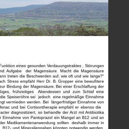
 Funktion eines gesunden Verdauungstraktes , Störungen
 und Aufgabe der Magensäure. Macht die Magensäure
ann treten die Beschwerden auf, wie oft und wie lange?“
nach Stress empfahl Herr Dr. B. Gropper eine bewußtere
zur Bindung der Magensäure. Bei einer Erschlaffung der
iges, frühzeitiges Abendessen und zum Schlaf eine
 die Speiseröhre sei jedoch eine regelmäßge Einnahme
ingt vermieden werden. Bei längerfristiger Einnahme von
ofenac und bei Cortisontherapie empfahl er ebenso die
er diagnostiziert, so behandle der Arzt mit Antibiotika
ger Einnahme von Pantoprazol ein Mangel an B12 und an
 der Medikamentenanwendung sollten deshalb immer in
ls B12- und Mineraliengaben könnten notwendig werden.