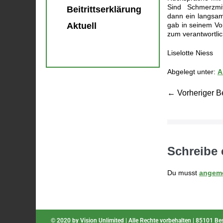
Sind Schmerzmitt
Beitrittserklärung
dann ein langsam
Aktuell
gab in seinem Vor
zum verantwortli
Liselotte Niess
Abgelegt unter:
A
← Vorheriger Be
Schreibe
Du musst
angeme
© 2020 by Vision Unlimited | Alle Rechte vorbehalten | 85101 B