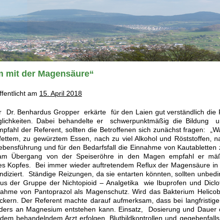
m mit der Magensäure“
ffentlicht am
15. April 2018
r Dr. Benhardus Gropper erkärte für den Laien gut verständlich die
lichkeiten. Dabei behandelte er schwerpunktmäßig die Bildung
fahl der Referent, sollten die Betroffenen sich zunächst fragen: „W
 fettem, zu gewürztem Essen, nach zu viel Alkohol und Röststoffen, 
bensführung und für den Bedarfsfall die Einnahme von Kautabletten 
 am Übergang von der Speiseröhre in den Magen empfahl er mäß
s Kopfes. Bei immer wieder auftretendem Reflux der Magensäure in
ndiziert. Ständige Reizungen, da sie entarten könnten, sollten unbed
us der Gruppe der Nichtopioid – Analgetika wie Ibuprofen und Dicl
nahme von Pantoprazol als Magenschutz. Wird das Bakterium Helicobact
ckern. Der Referent machte darauf aufmerksam, dass bei langfristi
nders an Magnesium entstehen kann. Einsatz, Dosierung und Dauer
dem behandelndem Arzt erfolgen, Blutbildkontrollen und gegebenfal