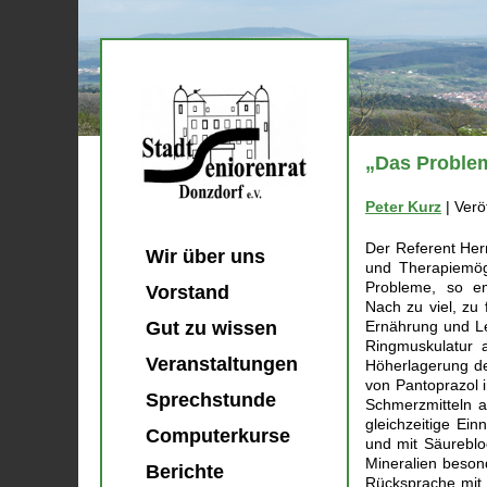
„Das Proble
Peter Kurz
|
Verö
Der Referent Her
Wir über uns
und Therapiemög
Probleme, so emp
Vorstand
Nach zu viel, zu
Gut zu wissen
Ernährung und Le
Ringmuskulatur
Veranstaltungen
Höherlagerung de
von Pantoprazol i
Sprechstunde
Schmerzmitteln a
gleichzeitige Ein
Computerkurse
und mit Säureblo
Mineralien beso
Berichte
Rücksprache mit 