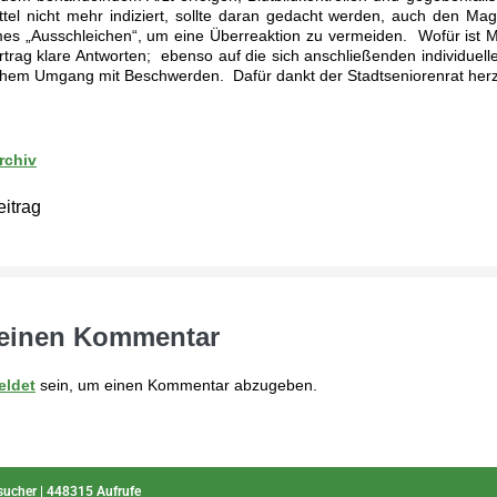
el nicht mehr indiziert, sollte daran gedacht werden, auch den M
es „Ausschleichen“, um eine Überreaktion zu vermeiden. Wofür ist M
trag klare Antworten; ebenso auf die sich anschließenden individuell
chem Umgang mit Beschwerden. Dafür dankt der Stadtseniorenrat herzli
rchiv
itrag
 einen Kommentar
ldet
sein, um einen Kommentar abzugeben.
esucher | 448315 Aufrufe